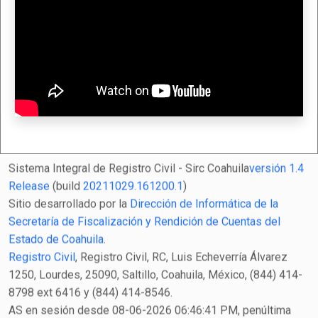
Sistema Integral de Registro Civil - Sirc Coahuila
versión 1.4
Release
(build
20211029.161200.1
)
Sitio desarrollado por la
Dirección de Informática de la
Secretaría de Fiscalización y Rendición de Cuentas del
Estado de Coahuila
.
Registro Civil
, Registro Civil, RC, Luis Echeverría Álvarez
1250, Lourdes, 25090, Saltillo, Coahuila, México, (844) 414-
8798 ext 6416 y (844) 414-8546.
AS en sesión desde 08-06-2026 06:46:41 PM, penúltima