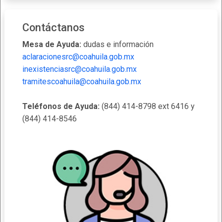
Contáctanos
Mesa de Ayuda:
dudas e información
aclaracionesrc@coahuila.gob.mx
inexistenciasrc@coahuila.gob.mx
tramitescoahuila@coahuila.gob.mx
Teléfonos de Ayuda:
(844) 414-8798 ext 6416 y
(844) 414-8546